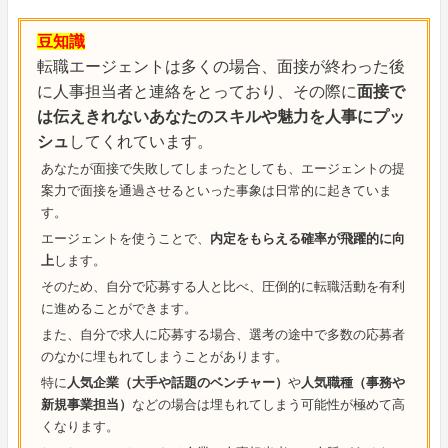
豆知識
転職エージェントは多くの場合、面接が終わった後
に人事担当者と連絡をとっており、その際に
面接で
は伝えきれないあなたのスキルや魅力を人事にプッ
シュ
してくれています。
あなたが面接で失敗してしまったとしても、エージェントの提
案力で面接を通過させるといった事象は日常的に起きていま
す。
エージェントを使うことで、
内定をもらえる確率が飛躍的に向
上
します。
そのため、自分で応募する人と比べ、圧倒的に転職活動を有利
に進めることができます。
また、自分で求人に応募する場合、選考の途中で多数の応募者
のなかに埋もれてしまうことがあります。
特に
人気企業（大手や話題のベンチャー）
や
人気職種（事務や
新規事業担当）
などの場合は埋もれてしまう可能性が極めて高
くなります。