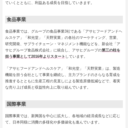
ていくとともに、利益ある成長を目指していきます。
食品事業
食品事業では、グループの食品事業3社である「アサヒフードアンドヘ
ルスケア」「和光堂」「天野実業」の各社のマーケティング、営業、
研究開発、サプライチェーン・マネジメント機能などを、新会社「ア
サヒグループ食品株式会社」に統合し、アサヒグループの
第三の柱を
担う事業として2016年よりスタート
しています。
「アサヒフードアンドヘルスケア」「和光堂」「天野実業」は、製造
機能を担う会社として事業を継続し、主力ブランドのさらなる育成を
推進するとともに生産工程の見直しによる製造原価低減などで、着実
な売り上げ成長と収益性向上に取り組んでいます。
国際事業
国際事業では、新興国を中心に拡大し、各地域の経済成長などに応じ
て、日本同様に消費の多様化や多価値化も進んでいます。