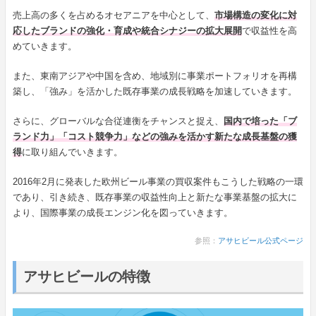
売上高の多くを占めるオセアニアを中心として、
市場構造の変化に対
応したブランドの強化・育成や統合シナジーの拡大展開
で収益性を高
めていきます。
また、東南アジアや中国を含め、地域別に事業ポートフォリオを再構
築し、「強み」を活かした既存事業の成長戦略を加速していきます。
さらに、グローバルな合従連衡をチャンスと捉え、
国内で培った「ブ
ランド力」「コスト競争力」などの強みを活かす新たな成長基盤の獲
得
に取り組んでいきます。
2016年2月に発表した欧州ビール事業の買収案件もこうした戦略の一環
であり、引き続き、既存事業の収益性向上と新たな事業基盤の拡大に
より、国際事業の成長エンジン化を図っていきます。
参照：
アサヒビール公式ページ
アサヒビールの特徴