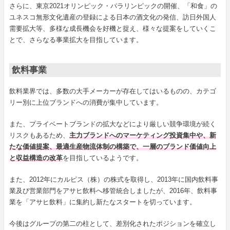
さらに、東京2021オリンピック・パラリンピックの開催、「和食」の
ユネスコ無形文化遺産の登録による日本の酒文化の発信、訪日外国人
需要拡大等、多様な成長機会を好機と捉え、様々な提案をしていくこ
とで、さらなる事業拡大を目指しています。
飲料事業
飲料業界では、多数の大手メーカーが存在してはいるものの、カテゴ
リー別に上位ブランドへの消費が集中しています。
また、プライベートブランドの拡大などにより厳しい競争環境が続く
リスクもあるため、
主力ブランドへのマーケティング投資集中や、新
たな価値提案、最適生産物流体制の構築で、一層のブランド価値向上
と収益構造の改革
を目指しているようです。
また、2012年にカルピス（株）の株式を取得し、2013年に国内飲料事
業及び営業部門をアサヒ飲料へ移管統合しましたが、2016年、飲料事
業を「アサヒ飲料」に集約し新たなスタートを切っています。
今後はグループの第二の柱として、差別化されたポジションを確立し