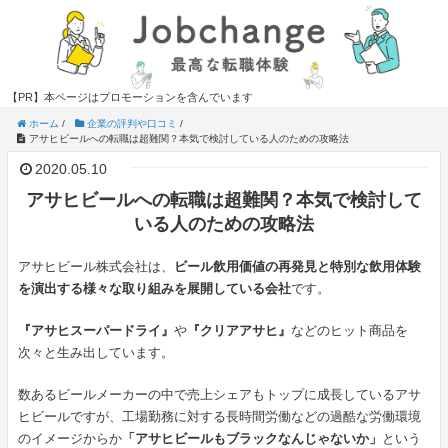
【PR】本ページはプロモーションを含んでいます
ホーム
/
企業の評判や口コミ
/
アサヒビールへの転職は超難関？本気で検討している人のための攻略法
2020.05.10
アサヒビールへの転職は超難関？本気で検討して
いる人のための攻略法
アサヒビール株式会社は、
ビール飲用価値の再発見と特別な飲用体験
を演出する様々な取り組みを展開している会社
です。
『アサヒスーパードライ』
や
『クリアアサヒ』
などのヒット商品を
次々と生み出しています。
数あるビールメーカーの中で売上シェアもトップに成長しているアサ
ヒビールですが、工場勤務に対する長時間労働などの過酷な労働環境
のイメージからか
「アサヒビールもブラックなんじゃないか」
という