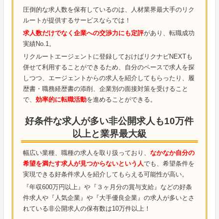
圧倒的な求人数を保有しているのは、人材業界最大手のリク
ルートが提供するサービスならでは！
求人数だけでなく企業への交渉力にも定評
があり、転職成功
実績No.1。
リクルートエージェントに登録しておけばリクナビNEXTも
併せて利用することができるため、自分のペースで求人を探
しつつ、エージェントからの求人を紹介してもらったり、履
歴書・職務経歴書の添削、企業別の面接対策を受けること
で、
効率的に転職活動
を進めることができる。
好条件な求人が多い非公開求人も10万件
以上と業界最大級
幅広い業種、職種の求人を取り扱っており、
なかなか自分の
希望を満たす求人が見つからないという人
でも、希望条件を
実現できる好条件求人を紹介してもらえる可能性が高い。
『年収600万円以上』や『３ヶ月分の賞与支給』などの好条
件求人や『人気企業』や『大手優良企業』の求人が多いとさ
れている非公開求人の保有数は10万件以上！