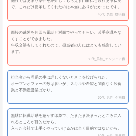
他社ではあまり案件を紹介してもらえず門前払も数社ある状況
で、これだけ提示してくれたのは本当にありがたかったです。
40代_男性_技術職
面接の練習を何回も電話と対面でやってもらい、苦手意識をな
くすことができました。
年収交渉もしてくれたので、担当者の方にはとても感謝してい
ます。
30代_男性_エンジニア職
担当者から理系の事は詳しくないとさじを投げられた。
オープンオファーの数は多いが、スキルや希望と関係なく飲食
業と不動産営業ばかり。
30代_男性_企画職
無駄に転職活動を急かす印象で、たまたま決まったところに入
れるところが目的だから。
入った会社で上手くやっていけるかは全く目的ではないから。
30代_女性_事務職