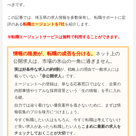
べきです。
この記事では、埼玉県の求人情報を多数保有し、転職サポートに定
評のある
転職エージェントを7社
を紹介します。
※転職エージェントサービスは無料で利用することができます。
情報の格差が、転職の成否を分ける。
ネット上の
公開求人は、市場の氷山の一角に過ぎません。
実は好条件な求人の約8割
が、戦略上の理由で一般求人には
載っていない
「非公開求人」
です。
エージェントへの登録は、単なる応募窓口ではなく、企業の
内部事情やリアルな採用背景という「生の情報」を手に入れ
る鍵。
自力では辿り着けない優良案件を逃さないために、まずは情
報収集のプロを味方につけましょう。
今すぐ転職したい人はもちろん、今すぐ転職は考えてないけ
ど良い求人があったら転職したい人も
こまめに最新の求人を
チェックしておくことが大切
です。