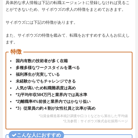
具体的な求人情報は下記の転職エージェントに登録しなければ見るこ
とができないため、サイボウズの求人の特徴をまとめておきます。
サイボウズには下記の特徴があります。
また、サイボウズの特徴を鑑みて、転職をおすすめする人もお伝えし
ます。
特徴
国内有数の技術者が多く在籍
多種多様なワークスタイルを選べる
福利厚生が充実している
未経験からでもチャレンジできる
人気が高いため転職難易度は高め
*1)平均年収584万円と業界内では高水準
*2)離職率4%前後と業界内ではかなり低い
*3）従業員の約４割が女性社員と比率が高め
*1)賃金構造基本統計調査や口コミなどから算出した平均値
*2,3)参照：サイボウズ株式会社採用ページ
こんな人におすすめ