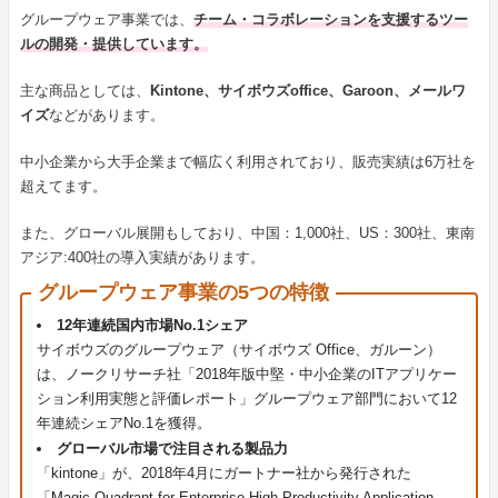
グループウェア事業では、
チーム・コラボレーションを支援するツー
ルの開発・提供
しています。
主な商品としては、
Kintone、サイボウズoffice、Garoon、メールワ
イズ
などがあります。
中小企業から大手企業まで幅広く利用されており、販売実績は6万社を
超えてます。
また、グローバル展開もしており、中国：1,000社、US：300社、東南
アジア:400社の導入実績があります。
グループウェア事業の5つの特徴
12年連続国内市場No.1シェア
サイボウズのグループウェア（サイボウズ Office、ガルーン）
は、ノークリサーチ社「2018年版中堅・中小企業のITアプリケー
ション利用実態と評価レポート」グループウェア部門において12
年連続シェアNo.1を獲得。
グローバル市場で注目される製品力
「kintone」が、2018年4月にガートナー社から発行された
「Magic Quadrant for Enterprise High-Productivity Application