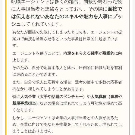
転職エージェントは多くの場合、面接が終わった後
に人事担当者と連絡をとっており、その際に
面接で
は伝えきれないあなたのスキルや魅力を人事にプッ
シュ
してくれています。
あなたが面接で失敗してしまったとしても、エージェントの提
案力で面接を通過させるといった事象は日常的に起きていま
す。
エージェントを使うことで、
内定をもらえる確率が飛躍的に向
上
します。
そのため、自分で応募する人と比べ、圧倒的に転職活動を有利
に進めることができます。
また、自分で求人に応募する場合、選考の途中で多数の応募者
のなかに埋もれてしまうことがあります。
特に
人気企業（大手や話題のベンチャー）
や
人気職種（事務や
新規事業担当）
などの場合は埋もれてしまう可能性が極めて高
くなります。
しかし、エージェントは企業の人事担当者との人脈があるた
め、企業に向けてあなたを推薦をしてくれるため、埋もれてし
まうことはありません。