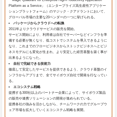
Platform as a Service」（エンタープライズ高生産性アプリケー
ションプラットフォーム）のマジック・クアドラントにおいて、
グローバル市場の主要な20ベンダーの一つに挙げられる。
パッケージからクラウドへの転換
2011年よりクラウドサービスの販売を開始。
サービス開始により、利用者は自社でサーバーなどインフラを準
備する必要が無くなり、低コストでシステムを導入できるように
なり、これまでのフロービジネスからストックビジネスへとビジ
ネスモデルにも変化が生まれ、より安定した経営基盤を築く事が
出来るようになった。
自社で完結できる技術力
徹底して安定したサービスを提供できるよう、クラウド基盤のイ
ンフラからアプリまで、全てサイボウズ自社で開発を行なってい
る。
エコシステム戦略
提携する300社以上のパートナー企業によって、サイボウズ製品
の販売や連携ソリューションの開発が進められている。
提携各社の強みを活かしながら、チームワークの力でグループウ
ェア市場を拡大していくエコシステム戦略を展開。