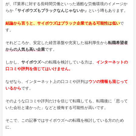
が、IT業界に対する長時間労働といった過酷な労働環境のイメージか
らか
「サイボウズもブラックなんじゃないか」
という噂もあります。
結論から言うと、サイボウズはブラック企業である可能性は低い
で
す。
それどころか、安定した経営基盤や充実した福利厚生から
転職希望者
からの人気も高い企業
です。
しかし、
サイボウズ
への転職を検討している方は、
インターネットの
口コミや評判を信じてはいけません。
なぜなら、インターネット上の口コミや評判は
ウソの情報も混じって
いるから
です。
そのような口コミや評判だけを信じて転職しても、転職後に「思って
いた会社と違かった」などと後悔する可能性が高いです。
そこで、この記事ではサイボウズへの転職を検討している方のため
に、