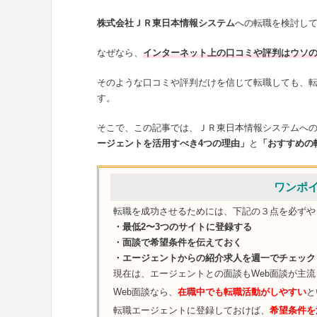
株式会社ＪＲ東日本情報システム
への転職を検討し
なぜなら、
インターネット上の口コミや評判はウソ
そのような口コミや評判だけを信じて転職しても、
す。
そこで、この記事では、ＪＲ東日本情報システムへ
ージェントを活用すべき4つの理由」
と
「おすすめの
ワンポ
転職を成功させるためには、下記の３点を必ずや
・最低2〜3つのサイトに登録する
・面談で希望条件を伝えておく
・エージェントからの紹介求人を週一でチェック
現在は、エージェントとの面談もWeb面談が主
Web面談なら、
在職中でも転職活動がしやすい
と
転職エージェントに登録しておけば、
希望条件を