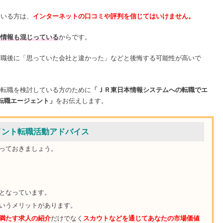
ている方は、
インターネットの口コミや評判を信じてはいけません。
の情報も混じっている
からです。
転職後に「思っていた会社と違かった」などと後悔する可能性が高いで
の転職を検討している方のために
「ＪＲ東日本情報システムへの転職でエ
転職エージェント」
をお伝えします。
イント転職活動アドバイス
っておきましょう。
流となっています。
いうメリットがあります。
満たす求人の紹介
だけでなく
スカウトなどを通じてあなたの市場価値