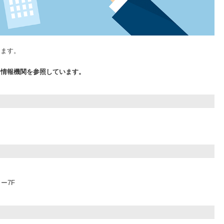
します。
る情報機関を参照しています。
ー7F