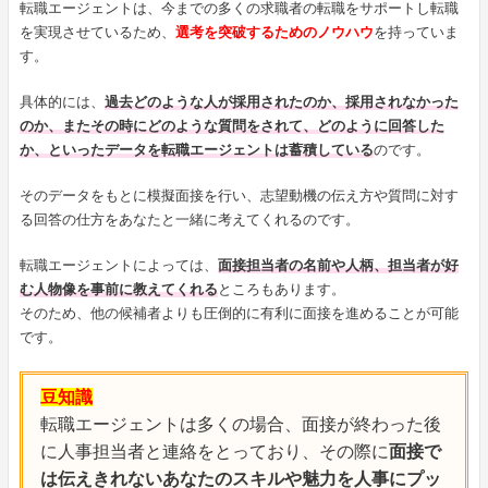
転職エージェントは、今までの多くの求職者の転職をサポートし転職
を実現させているため、
選考を突破するためのノウハウ
を持っていま
す。
具体的には、
過去どのような人が採用されたのか、採用されなかった
のか、またその時にどのような質問をされて、どのように回答した
か、といったデータを転職エージェントは蓄積している
のです。
そのデータをもとに模擬面接を行い、志望動機の伝え方や質問に対す
る回答の仕方をあなたと一緒に考えてくれるのです。
転職エージェントによっては、
面接担当者の名前や人柄、担当者が好
む人物像を事前に教えてくれる
ところもあります。
そのため、他の候補者よりも圧倒的に有利に面接を進めることが可能
です。
豆知識
転職エージェントは多くの場合、面接が終わった後
に人事担当者と連絡をとっており、その際に
面接で
は伝えきれないあなたのスキルや魅力を人事にプッ