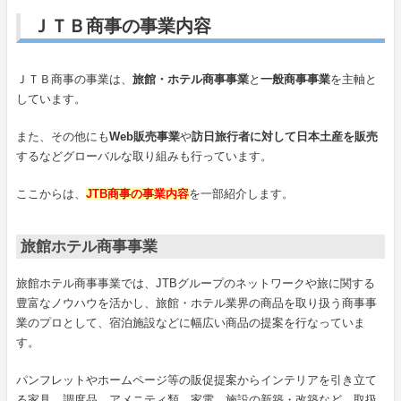
ＪＴＢ商事の事業内容
ＪＴＢ商事の事業は、
旅館・ホテル商事事業
と
一般商事事業
を主軸と
しています。
また、その他にも
Web販売事業
や
訪日旅行者に対して日本土産を販売
するなどグローバルな取り組みも行っています。
ここからは、
JTB商事の事業内容
を一部紹介します。
旅館ホテル商事事業
旅館ホテル商事事業では、JTBグループのネットワークや旅に関する
豊富なノウハウを活かし、旅館・ホテル業界の商品を取り扱う商事事
業のプロとして、宿泊施設などに幅広い商品の提案を行なっていま
す。
パンフレットやホームページ等の販促提案からインテリアを引き立て
る家具、調度品、アメニティ類、家電、施設の新築・改築など、取扱