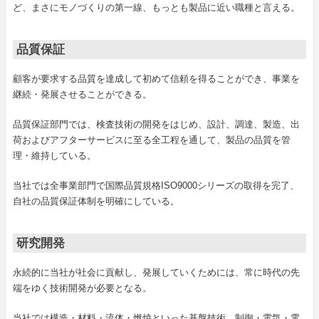
ど、まさにモノづくりの第一線、もっとも製品に近い職種と言える。
品質保証
顧客が要求する品質を達成して初めて信頼を得ることができ、事業を
継続・発展させることができる。
品質保証部門では、検査技術の開発をはじめ、設計、調達、製造、出
荷およびアフターサービスに至る全工程を通して、製品の品質を管
理・維持している。
当社では全事業部門で国際品質規格ISO9000シリーズの取得を完了、
自社の品質保証体制を明確にしている。
研究開発
永続的に当社が社会に貢献し、発展していくためには、常に時代の先
端をゆく技術開発が必要となる。
当社では構造・材料・流体・燃焼といった基盤技術、制御・電気・電