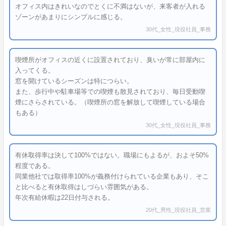
オフィス内はきれいなのでとくに不満はないが、来客者が入れる
ゾーンがあまりにシンプルに感じる。
30代_女性_現役社員_事務
喫煙所がオフィスの近くに設置されており、臭いが常に部屋内に
入ってくる。
窓を開けているシーズンは特につらい。
また、歩行中や駐車場等での喫煙も散見されており、毎日受動喫
煙にさらされている。（喫煙所の窓を解放して喫煙している場合
もある）
30代_女性_現役社員_事務
有休取得率は決して100%ではない。職場にもよるが、およそ50%
程度である。
同業他社では取得率100%が義務付けられている企業もあり、そこ
と比べると有休取得はしづらい雰囲気がある。
年次有給休暇は22日付与される。
20代_男性_現役社員_営業