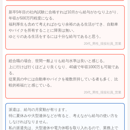
新卒5年目の社内試験に合格すれば10月から給与がかなり上がり、
年収が500万円程度になる。
福利厚生も含めて考えればかなり余裕のある生活ができ、自動車
やバイクを所有することに障害は無い。
ゆとりのある生活をするには十分な給与であると思う。
20代_男性_現役社員_営業
総合職の場合、世間一般よりも給与水準は良いと感じる。
上に行けば行くほどより良くなり、40歳で年収1000万も可能であ
る。
従業員の中には自動車やバイクを複数所持している者も多く、比
較的裕福だと感じている。
20代_男性_現役社員_営業
派遣は、給与の月変動が有ります。
特に夏休みや大型連休などが有ると、考えながら給与の使い方を
しなければなりません。
私の派遣先は、大型連休や電力休暇を取り入れるので、業務上で