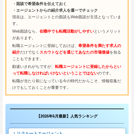
・面談で希望条件を伝えておく
・エージェントからの紹介求人を週一でチェック
現在は、エージェントとの面談もWeb面談が主流となっていま
す。
Web面談なら、
在職中でも転職活動がしやすい
というメリット
があります。
転職エージェントに登録しておけば、
希望条件を満たす求人の
紹介
だけでなく
スカウトなどを通じてあなたの市場価値
を知る
こともできます。
勘違いされがちですが、
転職エージェントに登録したからとい
って転職しなければいけないということではない
のです。
転職が当たり前になっている今の時代だからこそ、情報収集だ
けでもしておくことが重要です。
【2026年6月最新】人気ランキング
リクルートエージェント