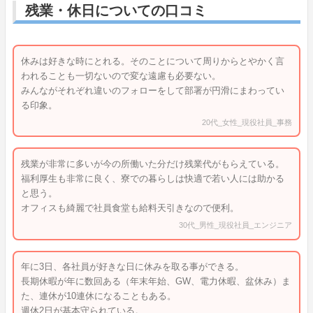
残業・休日についての口コミ
休みは好きな時にとれる。そのことについて周りからとやかく言
われることも一切ないので変な遠慮も必要ない。
みんながそれぞれ違いのフォローをして部署が円滑にまわってい
る印象。
20代_女性_現役社員_事務
残業が非常に多いが今の所働いた分だけ残業代がもらえている。
福利厚生も非常に良く、寮での暮らしは快適で若い人には助かる
と思う。
オフィスも綺麗で社員食堂も給料天引きなので便利。
30代_男性_現役社員_エンジニア
年に3日、各社員が好きな日に休みを取る事ができる。
長期休暇が年に数回ある（年末年始、GW、電力休暇、盆休み）ま
た、連休が10連休になることもある。
週休2日が基本守られている。