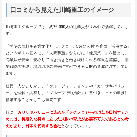
口コミから見えた川崎重工のイメージ
川崎重工グループでは、
約35,000人
の従業員が世界中で活躍していま
す。
「労使の信頼を企業文化とし、グローバルに“人財”を育成・活用する」
という考えを基本に、「人間尊重」ならびに「健康第一」を旨とし、
従業員が安全に安心して活き活きと働き続けられる環境を整備し、事
業戦略の実現と地球環境の未来に貢献できる人財の育成に注力してい
ます。
社員一人ひとりが、、「グループミッション」や「カワサキバリュ
ー」を理解・共有し、「グループ行動指針」に基づき、日々の業務に
精励することがとても重要です。
特に、
カワサキバリューに込めた「テクノロジーの頂点を目指す」た
めには、長期的な視点に立った人財の育成が必要不可欠であるとの考
えがあり、日本を代表する会社
となっています。