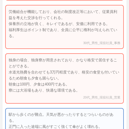
労働組合が機能しており、会社の制度改正等において、従業員利
益を考えた交渉を行ってくれる。
保養所の立地が良く、キレイであるが、安価に利用できる。
福利厚生はポイント制であり、全員に公平に権利が与えられてい
る。
30代_男性_現役社員_事務
独身の場合、独身寮が用意されており、かなり格安で居住するこ
とができる。
水道光熱費を合わせても3万円程度であり、格安の食堂も付いてい
るため朝食も夕食も困らない。
朝食は100円、夕食は400円である。
寮には大浴場もあり、快適な環境である。
20代_男性_現役社員_営業
駅から歩くのが難点。天気が悪かったりするとつらいものがあ
る。
正門に入った途端に風がすごく強くて傘がよく壊れる。