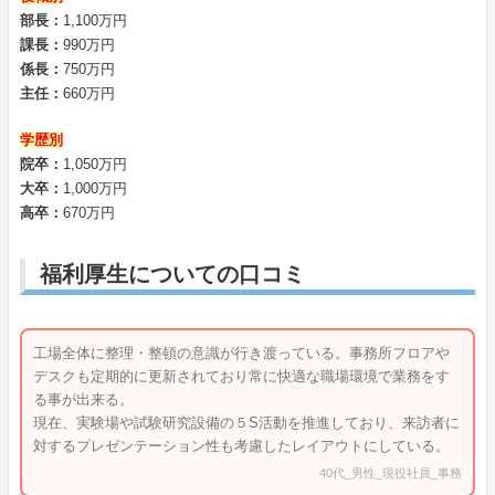
部長：
1,100万円
課長：
990万円
係長：
750万円
主任：
660万円
学歴別
院卒：
1,050万円
大卒：
1,000万円
高卒：
670万円
福利厚生についての口コミ
工場全体に整理・整頓の意識が行き渡っている。事務所フロアや
デスクも定期的に更新されており常に快適な職場環境で業務をす
る事が出来る。
現在、実験場や試験研究設備の５S活動を推進しており、来訪者に
対するプレゼンテーション性も考慮したレイアウトにしている。
40代_男性_現役社員_事務