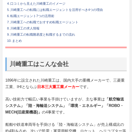
口コミから見えた川崎重工のイメージ
川崎重工への転職には転職エージェントを活用すべき4つの理由
転職エージェント7つの活用術
川崎重工への転職でおすすめ転職エージェント
川崎重工の求人情報
川崎重工の転職難易度と転職するまでの流れ
まとめ
川崎重工はこんな会社
1896年に設立された川崎重工は、国内大手の重機メーカーで、三菱重
工業、IHIとならぶ
日本三大重工業メーカー
です。
高い技術力で幅広い事業を手掛けていますが、主な事業は
「航空輸送
システム」「陸・海輸送システム」「環境・エネルギー」「ROBO・
MECH(旧産業機器)」
の4事業です。
船舶や鉄道車両等を手掛ける「陸・海輸送システム」が売上構成比の
約4割を占め、次いで民需・軍需用航空機、ロケット、ヘリコプター等