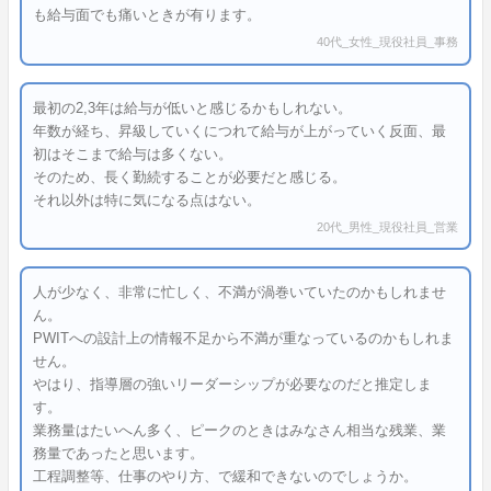
も給与面でも痛いときが有ります。
40代_女性_現役社員_事務
最初の2,3年は給与が低いと感じるかもしれない。
年数が経ち、昇級していくにつれて給与が上がっていく反面、最
初はそこまで給与は多くない。
そのため、長く勤続することが必要だと感じる。
それ以外は特に気になる点はない。
20代_男性_現役社員_営業
人が少なく、非常に忙しく、不満が渦巻いていたのかもしれませ
ん。
PWITへの設計上の情報不足から不満が重なっているのかもしれま
せん。
やはり、指導層の強いリーダーシップが必要なのだと推定しま
す。
業務量はたいへん多く、ピークのときはみなさん相当な残業、業
務量であったと思います。
工程調整等、仕事のやり方、で緩和できないのでしょうか。