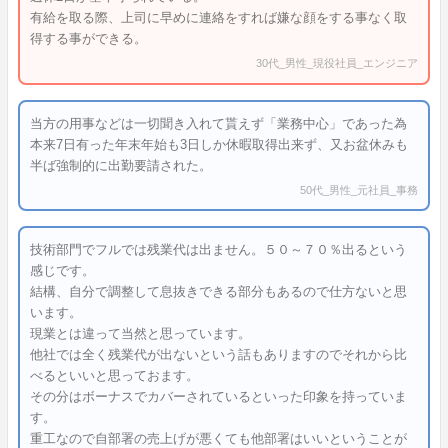
有給を取る際、上司に早めに連絡をすれば嫌な顔をする事なく取
得する事ができる。
30代_男性_現役社員_エンジニア
当方の用事などは一切聞き入れて貰えず「業務中心」であった為
本来7日有った年末年始も3日しか休暇取得出来ず、又お盆休みも
半ば強制的に出勤要請された。
50代_男性_元社員_事務
技術部門でフルでは残業代は出ません。５０～７０％出るという
感じです。
結構、自分で調整して息抜きできる部分もあるので仕方ないと思
います。
現業とは違って当然と思っています。
他社では全く残業代が出ないという話もありますのでそれから比
べるといいと思っておます。
その分はボーナスでカバーされているといった印象を持っていま
す。
重工なので自部署の売上げが悪くても他部署はいいということが