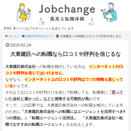
【PR】本ページはプロモーションを含んでいます
ホーム
/
企業の評判や口コミ
/
大東建託への転職なら口コミや評判を信じるな
2019.02.24
大東建託への転職なら口コミや評判を信じるな
大東建託株式会社
への転職を検討している方は、
インターネットの口
コミや評判を信じてはいけません
。
なぜなら、
インターネット上の口コミや評判はウソの情報も混じって
いる
からです。
そのような口コミや評判だけを信じて転職しても、転職後に
「思って
いた会社と違かった」などと後悔する可能性が高い
です。
そこで、この記事では、大東建託株式会社への転職を検討している方
のために
「大東建託株式会社への転職にはエージェントを活用すべき4
つの理由」
と
「転職エージェント活用法」
、
「大東建託株式会社へ転
職でおすすめの転職エージェント」
をお伝えします。