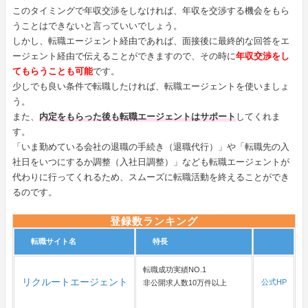
このタイミングで年収交渉をしなければ、年収を交渉する機会をもら
うことはできないと言っていいでしょう。
しかし、転職エージェント経由であれば、面接後に最終的な回答をエ
ージェント経由で伝えることができますので、その時に
年収交渉をし
てもらうことも可能
です。
少しでも良い条件で転職したければ、転職エージェントを使いましょ
う。
また、
内定をもらった後も転職エージェントはサポート
してくれま
す。
「いま勤めている会社の退職の手続き（退職代行）」や「転職先の入
社日をいつにするか調整（入社日調整）」なども転職エージェントが
代わりに行ってくれるため、スムーズに転職活動を終えることができ
るのです。
登録数ランキング
転職サイト名
特長
転職成功実績NO.1
リクルートエージェント
公式HP
非公開求人数10万件以上