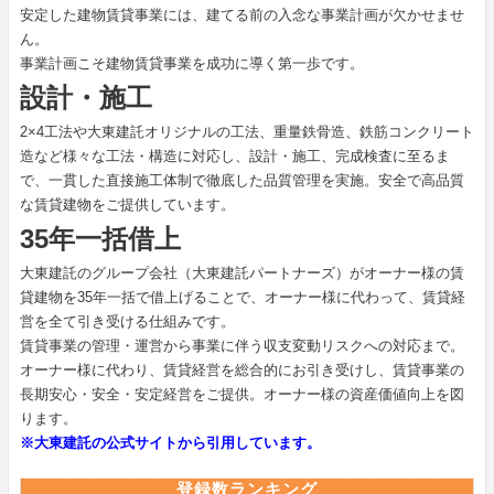
安定した建物賃貸事業には、建てる前の入念な事業計画が欠かせませ
ん。
事業計画こそ建物賃貸事業を成功に導く第一歩です。
設計・施工
2×4工法や大東建託オリジナルの工法、重量鉄骨造、鉄筋コンクリート
造など様々な工法・構造に対応し、設計・施工、完成検査に至るま
で、一貫した直接施工体制で徹底した品質管理を実施。安全で高品質
な賃貸建物をご提供しています。
35年一括借上
大東建託のグループ会社（大東建託パートナーズ）がオーナー様の賃
貸建物を35年一括で借上げることで、オーナー様に代わって、賃貸経
営を全て引き受ける仕組みです。
賃貸事業の管理・運営から事業に伴う収支変動リスクへの対応まで。
オーナー様に代わり、賃貸経営を総合的にお引き受けし、賃貸事業の
長期安心・安全・安定経営をご提供。オーナー様の資産価値向上を図
ります。
※大東建託の公式サイトから引用しています。
登録数ランキング