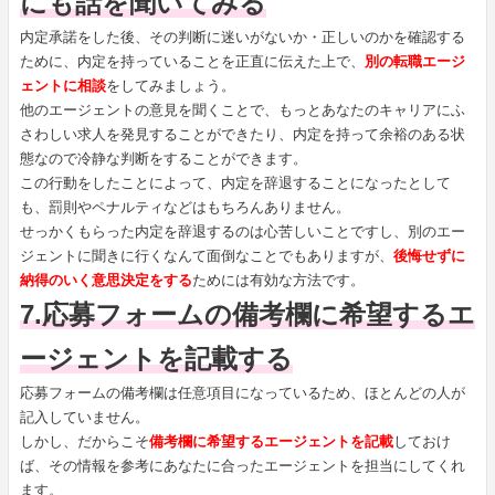
にも話を聞いてみる
内定承諾をした後、その判断に迷いがないか・正しいのかを確認する
ために、内定を持っていることを正直に伝えた上で、
別の転職エージ
ェントに相談
をしてみましょう。
他のエージェントの意見を聞くことで、もっとあなたのキャリアにふ
さわしい求人を発見することができたり、内定を持って余裕のある状
態なので冷静な判断をすることができます。
この行動をしたことによって、内定を辞退することになったとして
も、罰則やペナルティなどはもちろんありません。
せっかくもらった内定を辞退するのは心苦しいことですし、別のエー
ジェントに聞きに行くなんて面倒なことでもありますが、
後悔せずに
納得のいく意思決定をする
ためには有効な方法です。
7.応募フォームの備考欄に希望するエ
ージェントを記載する
応募フォームの備考欄は任意項目になっているため、ほとんどの人が
記入していません。
しかし、だからこそ
備考欄に希望するエージェントを記載
しておけ
ば、その情報を参考にあなたに合ったエージェントを担当にしてくれ
ます。