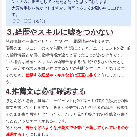
ントの方に担当をしていただきたいと思っております。
大変お手数をおかけしますが、何卒よろしくお願い申し上げま
す。
〇〇 〇〇（名前）
３.経歴やスキルに嘘をつかない
登録情報や一連のやりとりについて、履歴情報が残ります。
現役のエージェントの人から聞いた話によると、エージェントの2年前
の登録情報と今回の登録情報が違うと言ったことがあるそうです。
この場合は経歴やスキルの虚偽報告をする信用ができない人材とし
て、紹介する求人を限定的にするなどの判断をすることもあります。
そのため、
登録する経歴やスキルなどは正直に書く
ようにしましょ
う。
4.推薦文は必ず確認する
ほとんどの場合、担当のエージェントは200字〜1000字であなたの推
薦文を書いてくれますが、あまり優秀ではない担当者の場合、経歴を
そのまま書き写すだけだったり、パッと見た印象だけの推薦文を書く
などといったケースがあるのです。
そのため、
自分をどのような推薦文で企業に推薦してくれているのか
確認する
ようにしましょう。