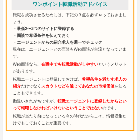
ワンポイント転職活動アドバイス
転職を成功させるためには、下記の３点を必ずやっておきまし
ょう。
・最低2〜3つのサイトに登録する
・面談で希望条件を伝えておく
・エージェントからの紹介求人を週一でチェック
現在は、エージェントとの面談もWeb面談が主流となっていま
す。
Web面談なら、
在職中でも転職活動がしやすい
というメリット
があります。
転職エージェントに登録しておけば、
希望条件を満たす求人の
紹介
だけでなく
スカウトなどを通じてあなたの市場価値
を知る
こともできます。
勘違いされがちですが、
転職エージェントに登録したからとい
って転職しなければいけないということではない
のです。
転職が当たり前になっている今の時代だからこそ、情報収集だ
けでもしておくことが重要です。