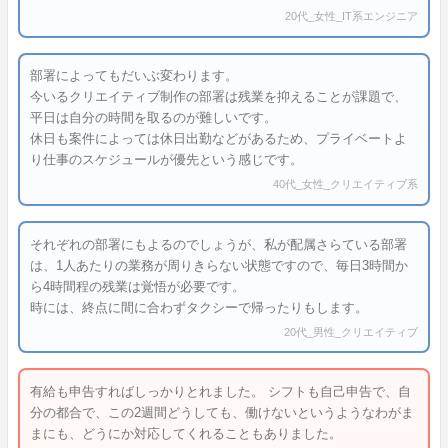
20代_女性_IT系エンジニア
部署によってもだいぶ変わります。
今いるクリエイティブ制作の部署は残業を抑えることが課題で、
平日は自分の時間を取るのが難しいです。
休日も案件によっては休日出勤などがあるため、プライベートよ
り仕事のスケジュールが優先という感じです。
40代_女性_クリエイティブ系
それぞれの部署にもよるのでしょうが、私が配属さらている部署
は、1人あたりの業務が周りきらない状態ですので、毎日3時間か
ら4時間程の残業は覚悟が必要です。
時には、終点に間に合わずタクシーで帰ったりもします。
20代_男性_クリエイティブ
有給も申告すればしっかりとれました。 シフトも自己申告で、自
分の都合で、この2週間どうしても、働けないというようなわがま
まにも、どうにか対応してくれることもありました。