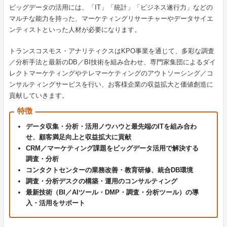
ビッグデータの活用には、「IT」「統計」「ビジネス遂行力」などの
マルチな能力を持った、マーケティングリサーチャーやデータサイエ
ンティストといった人材が必要になります。
トランスコスモス・アナリティクスはKPO事業を通じて、多彩な調査
／分析手法と最新のDB／BI技術を組み合わせ、専門家集団によるダイ
レクトマーケティングやテレマーケティングのアウトソーシング／コ
ンサルティングサービスを行い、お客様企業の収益拡大と価値創造に
貢献していきます。
特徴
データ収集・分析・活用ノウハウと最先端のITを組み合わ
せ、顧客満足向上と収益拡大に貢献
CRM／マーケティング課題をビッグデータ活用で解決する
調査・分析
コンタクトセンターの業務改善・教育研修、統合DB環境
調査・分析デスクの構築・運用のコンサルティング
最新技術（BI／AIツール・DMP・調査・分析ツール）の導
入・活用をサポート