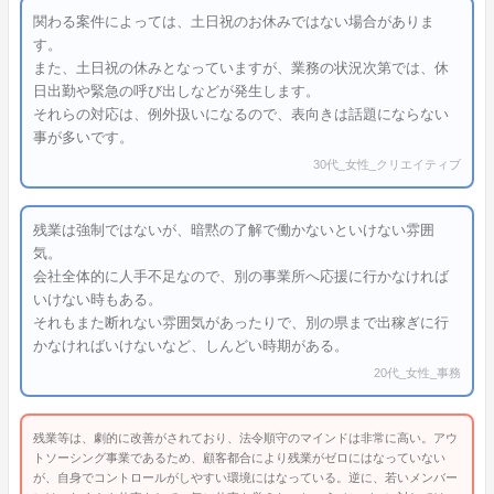
関わる案件によっては、土日祝のお休みではない場合がありま
す。
また、土日祝の休みとなっていますが、業務の状況次第では、休
日出勤や緊急の呼び出しなどが発生します。
それらの対応は、例外扱いになるので、表向きは話題にならない
事が多いです。
30代_女性_クリエイティブ
残業は強制ではないが、暗黙の了解で働かないといけない雰囲
気。
会社全体的に人手不足なので、別の事業所へ応援に行かなければ
いけない時もある。
それもまた断れない雰囲気があったりで、別の県まで出稼ぎに行
かなければいけないなど、しんどい時期がある。
20代_女性_事務
残業等は、劇的に改善がされており、法令順守のマインドは非常に高い。アウ
トソーシング事業であるため、顧客都合により残業がゼロにはなっていない
が、自身でコントロールがしやすい環境にはなっている。逆に、若いメンバー