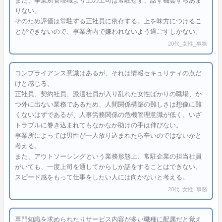
また、事業所管理職より上の上司は常駐せず、話す機会すらあま
りない。
そのため評価は常駐する正社員に依存する。上を味方につけるこ
とができないので、事業所内で嫌われないよう過ごすしかない。
20代_女性_事務
コンプライアンス意識はあるが、それは情報セキュリティの点だ
けと感じる。
正社員、契約社員、派遣社員が入り乱れた女性ばかりの職場、か
つ外に出ない業務であるため、人間関係構築の難しさは想像に難
くないはずであるが、人事労務関係の危機管理意識が低く、いざ
トラブルに巻き込まれてもなかなか助けの手は伸びない。
事業所によっては男性が一人放り込まれたら辛いのではないかと
考える。
また、アウトソーシングという業務形態上、常駐企業の担当社員
がいても、一度上司を通してからしか話をすることはできない。
スピード感をもって仕事をしたい人には向かないと考える。
20代_女性_事務
専門知識を求められたりサービス内容が多い職種に配属だと覚え