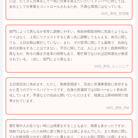
には、たくさん仕事をして一気に仕事を覚えたいというメンバーに対しては、
会社として仕事量をコントロールされるため、不遇な環境にはなっている。
40代_男性_管理職
部門によって異なるが非常に調整しやすい。有給休暇取得時に気負うようなム
ードはなく、上長にリクエストすると真っ先に調整してもらえる。休日に関し
ても、土日出勤は横行していない。また、その管理に関しても厳格で、自由な
休日出勤をすることはできない。平日に関しては、人により大きく残業時間が
異なるが、昨今の働き方改革の情勢もあり、繁忙期でなければ定時退社が推奨
されている。（但し、部門により異なる）
20代_男性_エンジニア
土日祝完全に休めます。ただし、勤務形態諸々、完全に所属事業部に依存する
かと思うのでケースバイケースです。自身の所属部では100パーセント有休消
化しています。早退などの自由も聞いていただけます。残業は上限45時間で指
導されています。
30代_男性_PM
繁忙期や人が足りない時には残業をすることもあり、残業も多かったですが、
強制ではなかったため特に遣り難さなどは感じませんでした。また有給に関し
ても比較的取りやすい環境だった事もあり、こちらも特に問題には感じません