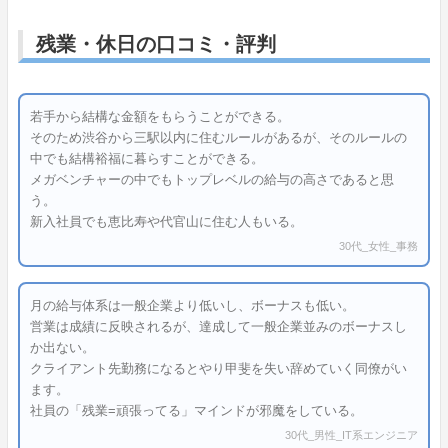
残業・休日の口コミ・評判
若手から結構な金額をもらうことができる。
そのため渋谷から三駅以内に住むルールがあるが、そのルールの
中でも結構裕福に暮らすことができる。
メガベンチャーの中でもトップレベルの給与の高さであると思
う。
新入社員でも恵比寿や代官山に住む人もいる。
30代_女性_事務
月の給与体系は一般企業より低いし、ボーナスも低い。
営業は成績に反映されるが、達成して一般企業並みのボーナスし
か出ない。
クライアント先勤務になるとやり甲斐を失い辞めていく同僚がい
ます。
社員の「残業=頑張ってる」マインドが邪魔をしている。
30代_男性_IT系エンジニア