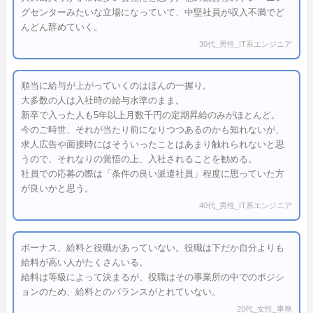
グセンターみたいな立場になっていて、中堅社員が収入不満でど
んどん辞めていく。
30代_男性_IT系エンジニア
順当に給与が上がっていくのはほんの一握り。
大多数の人は入社時の給与水準のまま。
新卒で入った人も5年以上月数千円の定期昇給のみがほとんど。
今のご時世、それが当たり前になりつつあるのかも知れないが、
求人広告や面接時にはそういったことはあまり触れられないと思
うので、それなりの覚悟の上、入社されることを勧める。
社員での応募の際は「条件の良い派遣社員」程度に思っていた方
が良いかと思う。
40代_男性_IT系エンジニア
ボーナス、給料と役職があっていない。役職は下だか自分よりも
給料が高い人がたくさんいる。
給料は等級によって決まるが、役職はその事業所の中でのポジシ
ョンのため、給料とのバランスがとれていない。
20代_女性_事務