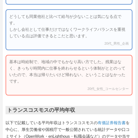
どうしても同業他社と比べて給与が少ないことは気になる点で
す。
しかし会社として仕事だけではなくワークライフバランスを重視
している点は評価できるとこだと思います。
20代_男性_企画
基本は時給制で、地域の中でもかなり高い方でした。残業はな
く、きっちり時間内に仕事を終わらせるという体制がととのって
いたので、本当は帰りたいけど帰れない、ということはなかった
です。
20代_女性_コールセンター
トランスコスモスの平均年収
以下で記載している平均年収はトランスコスモスの
有価証券報告書
を
中心に、厚生労働省や国税庁で一般公開されている統計データや口コ
ミサイト（OpenWork・enLighthous・転職会議など）のデータや当サ