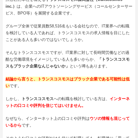
inc.）
は、企業へのITアウトソーシングサービス（コールセンターサー
ビス、BPO等）を展開する企業です。
グループ全体で従業員数58,516名もいる会社なので、IT業界への転職
を検討している人であれば、トランスコスモスの求人情報を目にした
ことがある人も多いのではないでしょうか。
そんなトランスコスモスですが、IT業界に対して長時間労働などの過
酷な労働環境をイメージしている人も多いからか、
「トランスコスモ
スもブラック企業なんじゃないか」
という噂もあります。
結論から言うと、トランスコスモスはブラック企業である可能性は低
い
です。
しかし、
トランスコスモス
への転職を検討している方は、
インターネ
ットの口コミや評判を信じてはいけません。
なぜなら、インターネット上の口コミや評判は
ウソの情報も混じって
いるから
です。