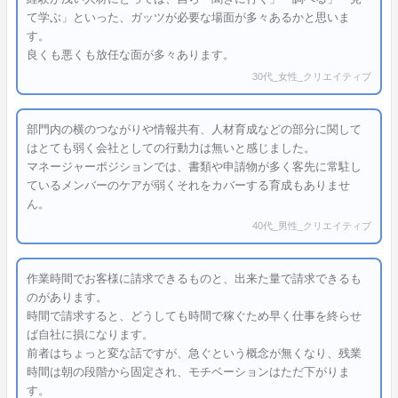
て学ぶ」といった、ガッツが必要な場面が多々あるかと思いま
す。
良くも悪くも放任な面が多々あります。
30代_女性_クリエイティブ
部門内の横のつながりや情報共有、人材育成などの部分に関して
はとても弱く会社としての行動力は無いと感じました。
マネージャーポジションでは、書類や申請物が多く客先に常駐し
ているメンバーのケアが弱くそれをカバーする育成もありませ
ん。
40代_男性_クリエイティブ
作業時間でお客様に請求できるものと、出来た量で請求できるも
のがあります。
時間で請求すると、どうしても時間で稼ぐため早く仕事を終らせ
ば自社に損になります。
前者はちょっと変な話ですが、急ぐという概念が無くなり、残業
時間は朝の段階から固定され、モチベーションはただ下がりま
す。