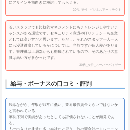
にアサインを前向きに検討してもらえる。
20代_男性_ビジネスアーキテクト
若いスタッフでも比較的マネジメントにもチャレンジしやすいチ
ャンスがある環境です。セキュリティ意識やITリテラシーも企業
としては高い方だと思います。ただし、それがスタッフ一人一人
にも浸透徹底しているかについては、当然ですが個人差がありま
す。管理職は上層部からも徹底されているので、そのあたりの意
識は高い方が多かったです。
30代_女性_スーパーバイザー
給与・ボーナスの口コミ・評判
残念ながら、年収が非常に低い、業界最低賃金ぐらいではないか
と言われている。
年功序列で実績があったとしても評価されないことが頻発であ
る。
人の出入りが非常に多い会社だと思う。他の競合社のトレーニン