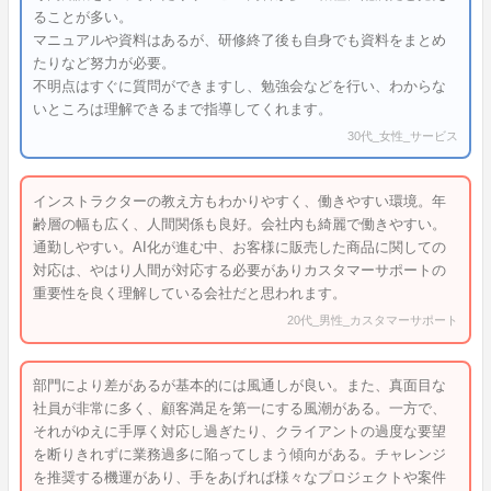
ることが多い。
マニュアルや資料はあるが、研修終了後も自身でも資料をまとめ
たりなど努力が必要。
不明点はすぐに質問ができますし、勉強会などを行い、わからな
いところは理解できるまで指導してくれます。
30代_女性_サービス
インストラクターの教え方もわかりやすく、働きやすい環境。年
齢層の幅も広く、人間関係も良好。会社内も綺麗で働きやすい。
通勤しやすい。AI化が進む中、お客様に販売した商品に関しての
対応は、やはり人間が対応する必要がありカスタマーサポートの
重要性を良く理解している会社だと思われます。
20代_男性_カスタマーサポート
部門により差があるが基本的には風通しが良い。また、真面目な
社員が非常に多く、顧客満足を第一にする風潮がある。一方で、
それがゆえに手厚く対応し過ぎたり、クライアントの過度な要望
を断りきれずに業務過多に陥ってしまう傾向がある。チャレンジ
を推奨する機運があり、手をあげれば様々なプロジェクトや案件