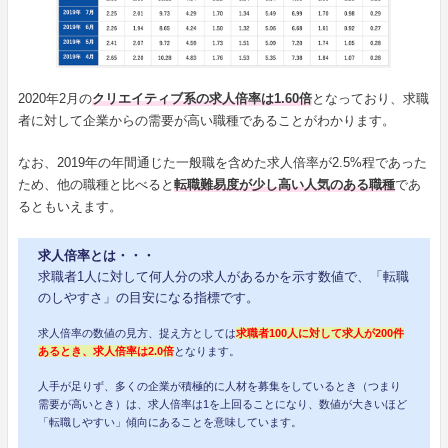
2020年2月の
クリエイティブ系の求人倍率は1.60倍
となっており、求職
者に対して企業からの需要が高い職種であることがわかります。
なお、2019年の年間通じた一般職を含めた求人倍率が2.5%程であった
ため、他の職種と比べると
転職難易度が少し高い人気のある職種
であ
るともいえます。
求人倍率とは・・・
求職者1人に対して何人分の求人があるかを示す数値で、「転職
のしやすさ」の目安になる指標です。
求人倍率の数値の見方、捉え方としては
求職者100人に対して求人が200件
あるとき、求人倍率は2.0倍
となります。
人手が足りず、多くの企業が積極的に人材を募集をしているとき（つまり
需要が高いとき）は、求人倍率は1を上回ることになり、数値が大きいほど
「転職しやすい」傾向にあることを意味しています。