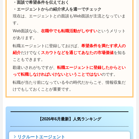
・面談で希望条件を伝えておく
・エージェントからの紹介求人を週一でチェック
現在は、エージェントとの面談もWeb面談が主流となっていま
す。
Web面談なら、
在職中でも転職活動がしやすい
というメリット
があります。
転職エージェントに登録しておけば、
希望条件を満たす求人の
紹介
だけでなく
スカウトなどを通じてあなたの市場価値
を知る
こともできます。
勘違いされがちですが、
転職エージェントに登録したからとい
って転職しなければいけないということではない
のです。
転職が当たり前になっている今の時代だからこそ、情報収集だ
けでもしておくことが重要です。
【2026年6月最新】人気ランキング
リクルートエージェント