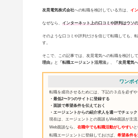
友晃電気株式会社
への転職を検討している方は、
イ
なぜなら、
インターネット上の口コミや評判はウソ
そのような口コミや評判だけを信じて転職しても、
す。
そこで、この記事では、友晃電気への転職を検討し
理由」
と
「転職エージェント活用法」
、
「友晃電気
ワンポ
転職を成功させるためには、下記の３点を必ずや
・最低2〜3つのサイトに登録する
・面談で希望条件を伝えておく
・エージェントからの紹介求人を週一でチェック
現在は、エージェントとの面談もWeb面談が主
Web面談なら、
在職中でも転職活動がしやすい
と
転職エージェントに登録しておけば、
希望条件を