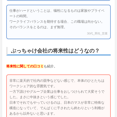
仕事がハードということは、犠牲になるものは家族やプライベ
ートの時間。
ワークライフバランスを期待する場合、この職場は向かない。
そのバランスをとるのは、まず無理。
30代_男性_営業
ぶっちゃけ会社の将来性はどうなの？
将来性に関しての口コミ
も紹介。
非常に楽天的で社内の競争などない感じで、本体のひとたちは
ワークシェア的な雰囲気です。
一方下請けやグループ企業は仕事をおしつけられて大変そうで
した。まさに中抜きという感じでした。
日本でそれでもやっていけるのは、日本のマスが非常に特殊な
構造になっていて、でんぱくに干されたら終わりという利権が
あるから以外ないと思います。