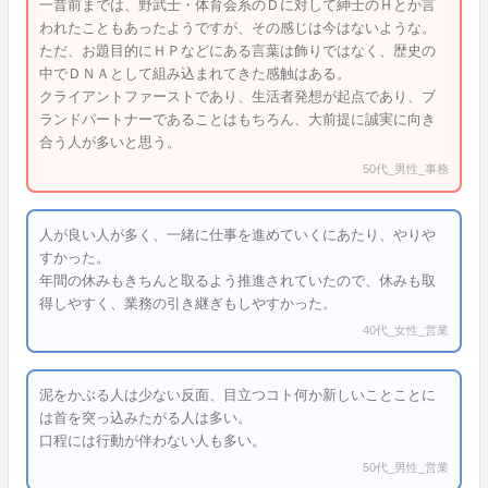
一昔前までは、野武士・体育会系のＤに対して紳士のＨとか言
われたこともあったようですが、その感じは今はないような。
ただ、お題目的にＨＰなどにある言葉は飾りではなく、歴史の
中でＤＮＡとして組み込まれてきた感触はある。
クライアントファーストであり、生活者発想が起点であり、ブ
ランドパートナーであることはもちろん、大前提に誠実に向き
合う人が多いと思う。
50代_男性_事務
人が良い人が多く、一緒に仕事を進めていくにあたり、やりや
すかった。
年間の休みもきちんと取るよう推進されていたので、休みも取
得しやすく、業務の引き継ぎもしやすかった。
40代_女性_営業
泥をかぶる人は少ない反面、目立つコト何か新しいことことに
は首を突っ込みたがる人は多い。
口程には行動が伴わない人も多い。
50代_男性_営業