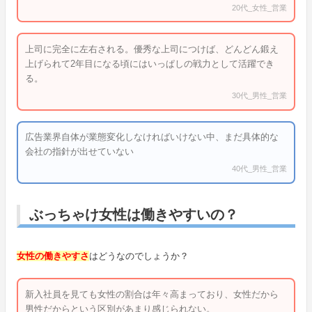
20代_女性_営業
上司に完全に左右される。優秀な上司につけば、どんどん鍛え
上げられて2年目になる頃にはいっぱしの戦力として活躍でき
る。
30代_男性_営業
広告業界自体が業態変化しなければいけない中、まだ具体的な
会社の指針が出せていない
40代_男性_営業
ぶっちゃけ女性は働きやすいの？
女性の働きやすさ
はどうなのでしょうか？
新入社員を見ても女性の割合は年々高まっており、女性だから
男性だからという区別があまり感じられない。