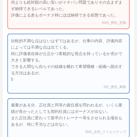
何よりも絶対額の高い安いがイチバン問題でありその点まずま
ず納得できるレベルであった。
評価による差もボーナス時にほぼ納得できる状態であった。
50代_男性_営業
比較的不満な点はないはずではあるが、仕事の内容、評価内容
によっては不満な点は出てくる。
特に評価者自体が公正かつ客観的な視点を持っているか否かで
大きく影響する。
できる人間なら自らその組織を離れて希望職種・組織へ脱出す
る方法はあるが。
5
0代_男性_事務
裁量がある分、正社員と同等の責任感を問われるが、いくら業
績が良かったとしても契約社員にはボーナスが出ない。
また正社員に変わって新卒のトレーナー等をさせられる場合も
あるが、特に手当などは出ない。
30代_女性_クリエイティブ