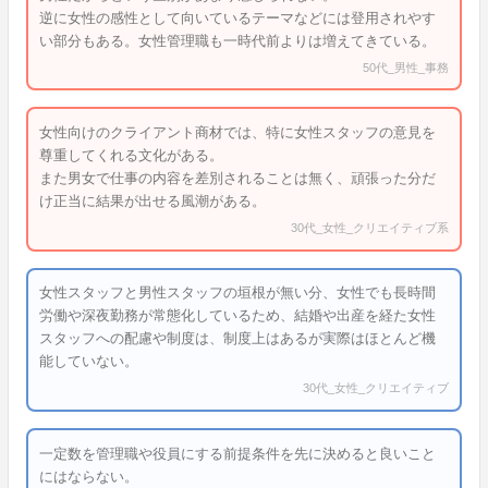
逆に女性の感性として向いているテーマなどには登用されやす
い部分もある。女性管理職も一時代前よりは増えてきている。
50代_男性_事務
女性向けのクライアント商材では、特に女性スタッフの意見を
尊重してくれる文化がある。
また男女で仕事の内容を差別されることは無く、頑張った分だ
け正当に結果が出せる風潮がある。
30代_女性_クリエイティブ系
女性スタッフと男性スタッフの垣根が無い分、女性でも長時間
労働や深夜勤務が常態化しているため、結婚や出産を経た女性
スタッフへの配慮や制度は、制度上はあるが実際はほとんど機
能していない。
30代_女性_クリエイティブ
一定数を管理職や役員にする前提条件を先に決めると良いこと
にはならない。