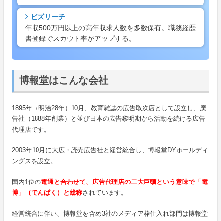
ビズリーチ
年収500万円以上の高年収求人数を多数保有。職務経歴
書登録でスカウト率がアップする。
博報堂はこんな会社
1895年（明治28年）10月、教育雑誌の広告取次店として設立し、廣
告社（1888年創業）と並び日本の広告黎明期から活動を続ける広告
代理店です。
2003年10月に大広・読売広告社と経営統合し、博報堂DYホールディ
ングスを設立。
国内1位の
電通と合わせて、広告代理店の二大巨頭という意味で「電
博」（でんぱく）と総称
されています。
経営統合に伴い、博報堂を含め3社のメディア枠仕入れ部門は博報堂