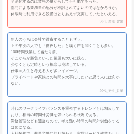
全消化するのは業務の量からして不可能であった。
部門による業務量の配分が検討されてよいのではなかろうか。
休暇時に利用できる設備はとりあえず充実していたといえる。
50代_男性_営業
新人のうちは会社で徹夜することもザラ。
上の年次の人でも「徹夜した」と嘆く声を聞くことも多い。
100時間残業して当たり前。
そこからが勝負といった気風も大いに残る。
少なくとも定時という概念は崩壊している。
仕事＝人生と考える人が多いイメージ。
プライベートや家族との時間を大事にしたいと思う人には向か
ない。
20代_男性_営業
時代のワークライフバランスを重視するトレンドとは相反して
おり、相当の時間外労働を強いられる状況である。
労務管理なども適当なので、考え難い時間の時間外労働をする
はめになる。
入社数年で、裁量労働に切り替わり、実質サービス残業をしい